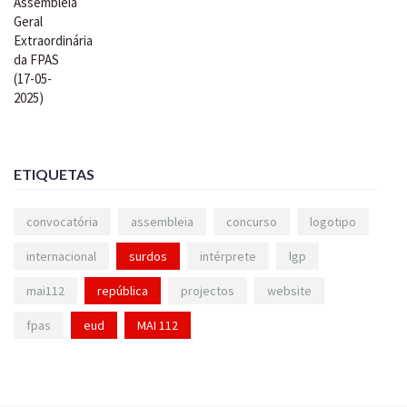
ETIQUETAS
convocatória
assembleia
concurso
logotipo
internacional
surdos
intérprete
lgp
mai112
república
projectos
website
fpas
eud
MAI 112