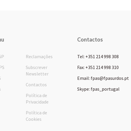
nu
Contactos
GP
Reclamações
Tel: +351 214 998 308
PS
Subscrever
Fax: +351 214 998 310
Newsletter
S
Email: fpas@fpasurdos.pt
Contactos
s
Skype: fpas_portugal
Política de
Privacidade
Política de
Cookies