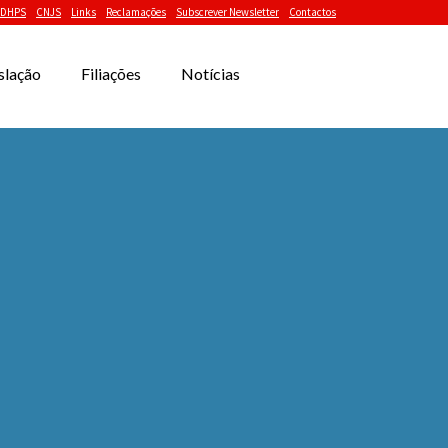
DHPS
CNJS
Links
Reclamações
Subscrever Newsletter
Contactos
slação
Filiações
Notícias