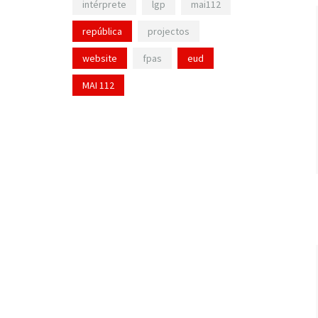
intérprete
lgp
mai112
república
projectos
website
fpas
eud
MAI 112