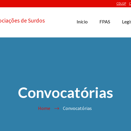
CDLGP
C
ociações de Surdos
Início
FPAS
Legi
Convocatórias
Home
Convocatórias