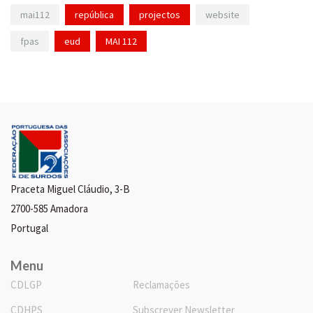
mai112
república
projectos
website
fpas
eud
MAI 112
Praceta Miguel Cláudio, 3-B
2700-585 Amadora
Portugal
Menu
CDLGP
Reclamações
CDHPS
Subscrever Newsletter