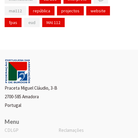
mai112
república
projectos
website
fpas
eud
MAI 112
Praceta Miguel Cláudio, 3-B
2700-585 Amadora
Portugal
Menu
CDLGP
Reclamações