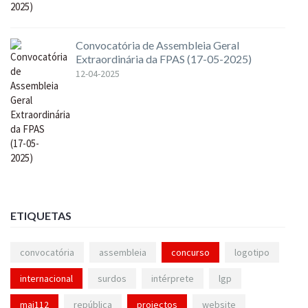
Convocatória de Assembleia Geral
Extraordinária da FPAS (17-05-2025)
12-04-2025
ETIQUETAS
convocatória
assembleia
concurso
logotipo
internacional
surdos
intérprete
lgp
mai112
república
projectos
website