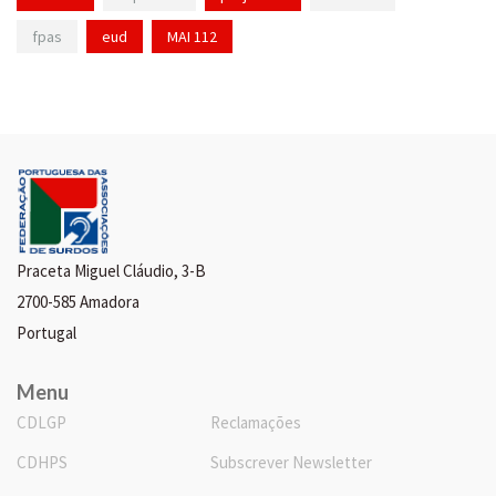
fpas
eud
MAI 112
Praceta Miguel Cláudio, 3-B
2700-585 Amadora
Portugal
Menu
CDLGP
Reclamações
CDHPS
Subscrever Newsletter