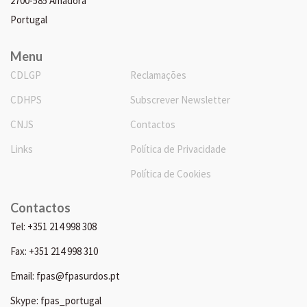
2700-585 Amadora
Portugal
Menu
CDLGP
Reclamações
CDHPS
Subscrever Newsletter
CNJS
Contactos
Links
Política de Privacidade
Política de Cookies
Contactos
Tel: +351 214 998 308
Fax: +351 214 998 310
Email: fpas@fpasurdos.pt
Skype: fpas_portugal