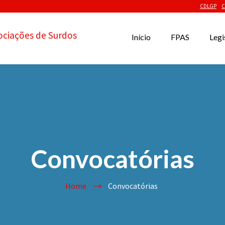
CDLGP
C
ociações de Surdos
Início
FPAS
Legi
Convocatórias
Home
Convocatórias