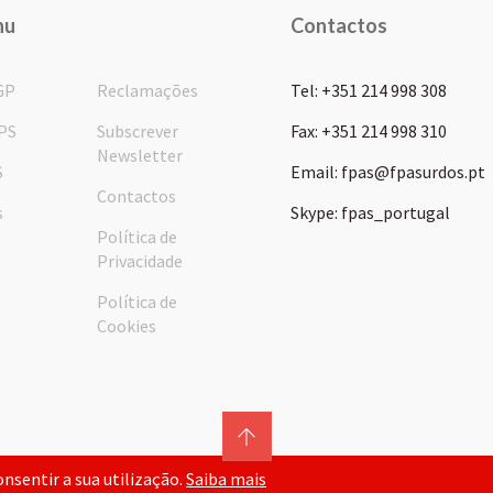
nu
Contactos
GP
Reclamações
Tel: +351 214 998 308
PS
Subscrever
Fax: +351 214 998 310
Newsletter
S
Email: fpas@fpasurdos.pt
Contactos
s
Skype: fpas_portugal
Política de
Privacidade
Política de
Cookies
consentir a sua utilização.
Saiba mais