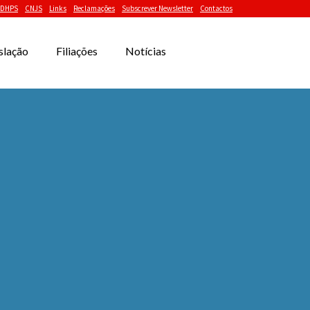
DHPS
CNJS
Links
Reclamações
Subscrever Newsletter
Contactos
slação
Filiações
Notícias