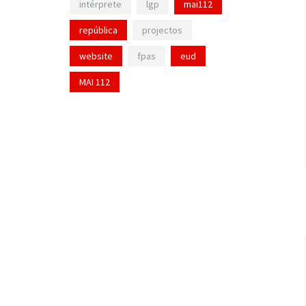
intérprete
lgp
mai112
república
projectos
website
fpas
eud
MAI 112