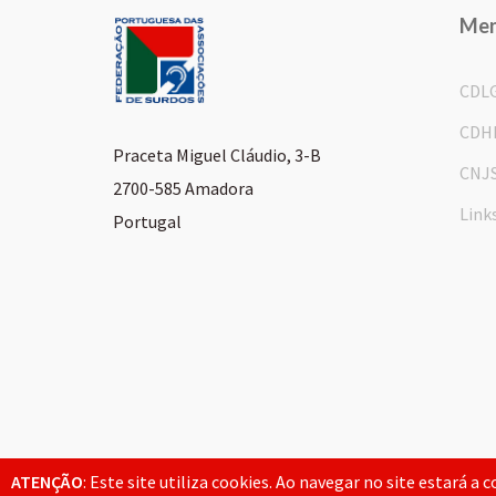
Me
CDL
CDH
Praceta Miguel Cláudio, 3-B
CNJ
2700-585 Amadora
Link
Portugal
© 2026 FPAS. Todos os direitos reservados.
ATENÇÃO
: Este site utiliza cookies. Ao navegar no site estará a 