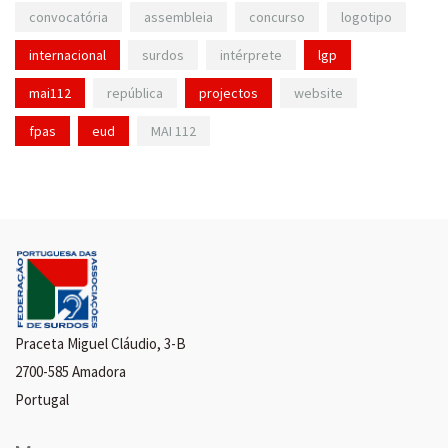
convocatória
assembleia
concurso
logotipo
internacional
surdos
intérprete
lgp
mai112
república
projectos
website
fpas
eud
MAI 112
Praceta Miguel Cláudio, 3-B
2700-585 Amadora
Portugal