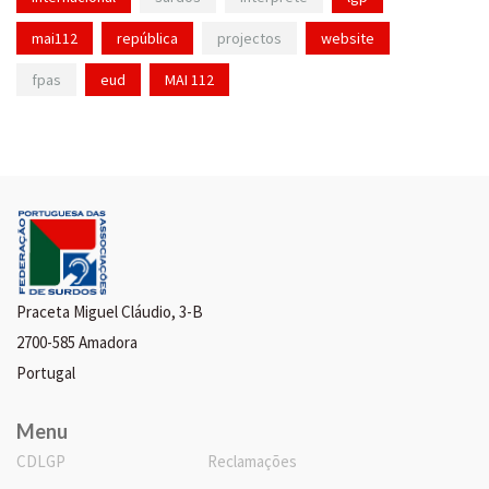
mai112
república
projectos
website
fpas
eud
MAI 112
Praceta Miguel Cláudio, 3-B
2700-585 Amadora
Portugal
Menu
CDLGP
Reclamações