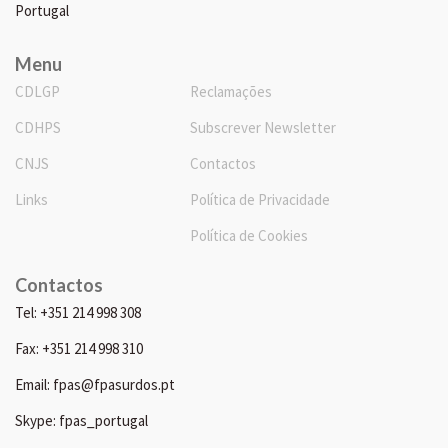
Portugal
Menu
CDLGP
Reclamações
CDHPS
Subscrever Newsletter
CNJS
Contactos
Links
Política de Privacidade
Política de Cookies
Contactos
Tel: +351 214 998 308
Fax: +351 214 998 310
Email: fpas@fpasurdos.pt
Skype: fpas_portugal