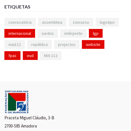
ETIQUETAS
convocatória
assembleia
concurso
logotipo
internacional
surdos
intérprete
lgp
mai112
república
projectos
website
fpas
eud
MAI 112
Praceta Miguel Cláudio, 3-B
2700-585 Amadora