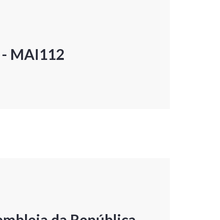
P - MAI112
embleia da República