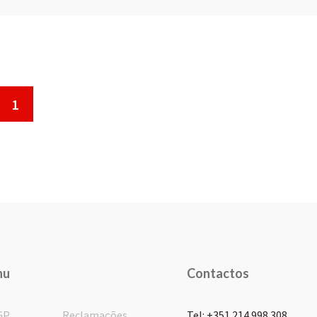
1
nu
Contactos
GP
Reclamações
Tel: +351 214 998 308