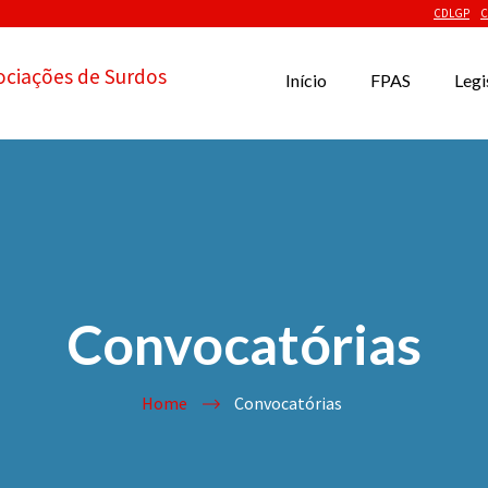
CDLGP
C
ociações de Surdos
Início
FPAS
Legi
Convocatórias
Home
Convocatórias