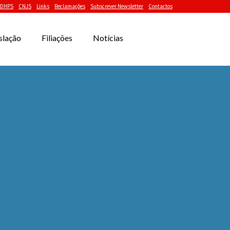
DHPS
CNJS
Links
Reclamações
Subscrever Newsletter
Contactos
slação
Filiações
Notícias