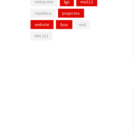
intérprete
lgp
mai112
república
projectos
website
fpas
eud
MAI 112