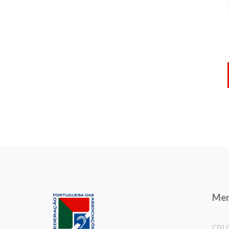
Me
CDL