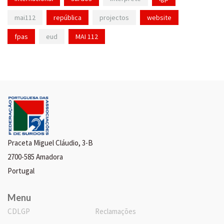
mai112
república
projectos
website
fpas
eud
MAI 112
Praceta Miguel Cláudio, 3-B
2700-585 Amadora
Portugal
Menu
CDLGP
Reclamações