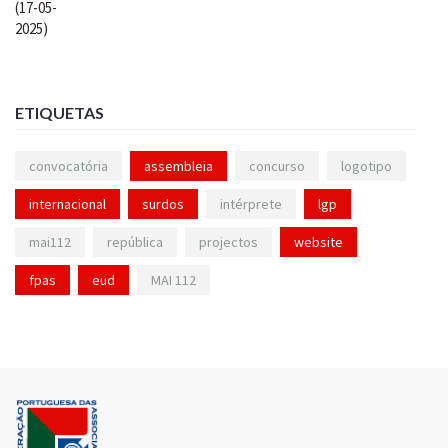
ETIQUETAS
convocatória
assembleia
concurso
logotipo
internacional
surdos
intérprete
lgp
mai112
república
projectos
website
fpas
eud
MAI 112