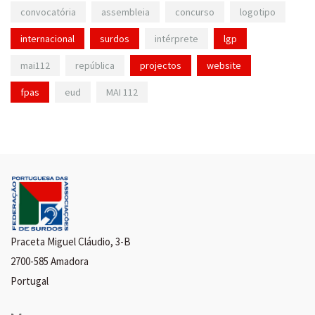
convocatória
assembleia
concurso
logotipo
internacional
surdos
intérprete
lgp
mai112
república
projectos
website
fpas
eud
MAI 112
Praceta Miguel Cláudio, 3-B
2700-585 Amadora
Portugal