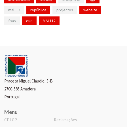
mai112
república
projectos
website
fpas
eud
MAI 112
Praceta Miguel Cláudio, 3-B
2700-585 Amadora
Portugal
Menu
CDLGP
Reclamações