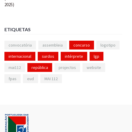
ETIQUETAS
convocatória
assembleia
concurso
logotipo
internacional
surdos
intérprete
lgp
mai112
república
projectos
website
fpas
eud
MAI 112