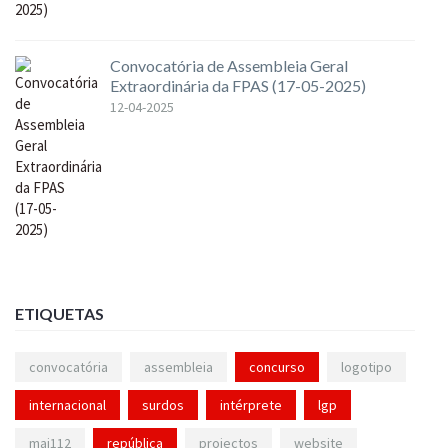
Convocatória de Assembleia Geral
Extraordinária da FPAS (17-05-2025)
12-04-2025
ETIQUETAS
convocatória
assembleia
concurso
logotipo
internacional
surdos
intérprete
lgp
mai112
república
projectos
website