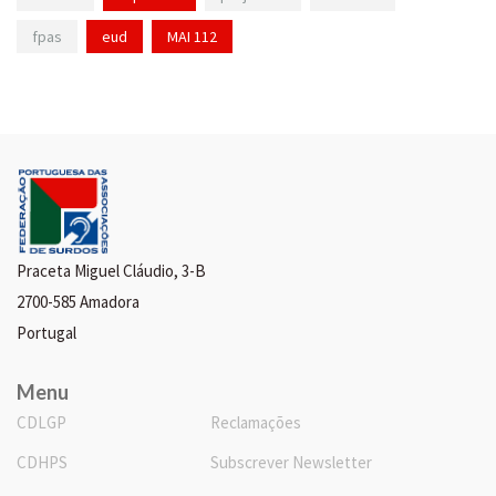
fpas
eud
MAI 112
Praceta Miguel Cláudio, 3-B
2700-585 Amadora
Portugal
Menu
CDLGP
Reclamações
CDHPS
Subscrever Newsletter