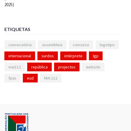
ETIQUETAS
convocatória
assembleia
concurso
logotipo
internacional
surdos
intérprete
lgp
mai112
república
projectos
website
fpas
eud
MAI 112