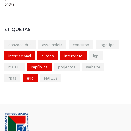
ETIQUETAS
convocatória
assembleia
concurso
logotipo
internacional
surdos
intérprete
lgp
mai112
república
projectos
website
fpas
eud
MAI 112