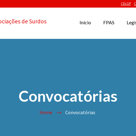
CDLGP
C
ociações de Surdos
Início
FPAS
Legi
Convocatórias
Home
Convocatórias