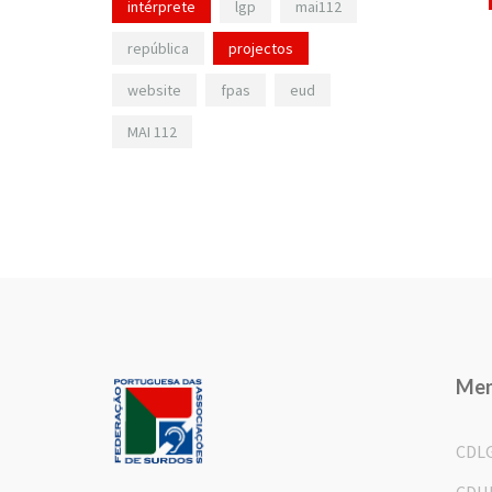
intérprete
lgp
mai112
república
projectos
website
fpas
eud
MAI 112
Me
CDL
CDH