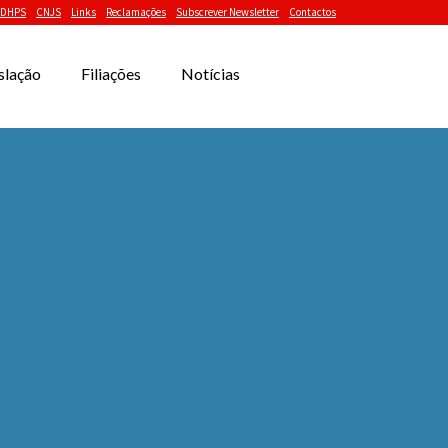
DHPS
CNJS
Links
Reclamações
Subscrever Newsletter
Contactos
slação
Filiações
Notícias