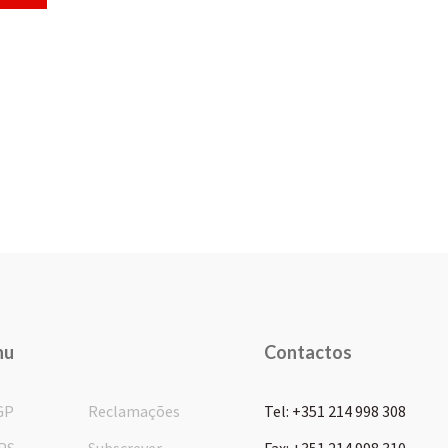
nu
Contactos
GP
Reclamações
Tel: +351 214 998 308
PS
Subscrever
Fax: +351 214 998 310