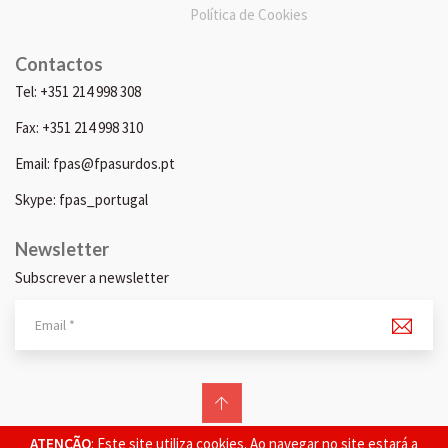
Política de Cookies
Contactos
Tel: +351 214 998 308
Fax: +351 214 998 310
Email: fpas@fpasurdos.pt
Skype: fpas_portugal
Newsletter
Subscrever a newsletter
© 2026 FPAS. Todos os direitos reservados.
ATENÇÃO
: Este site utiliza cookies. Ao navegar no site estará a