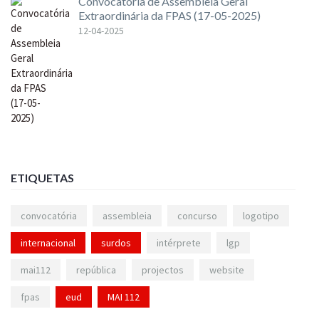
Convocatória de Assembleia Geral
Extraordinária da FPAS (17-05-2025)
12-04-2025
ETIQUETAS
convocatória
assembleia
concurso
logotipo
internacional
surdos
intérprete
lgp
mai112
república
projectos
website
fpas
eud
MAI 112