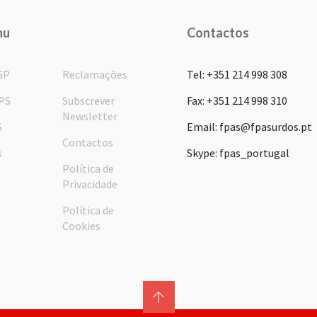
nu
Contactos
GP
Reclamações
Tel: +351 214 998 308
PS
Subscrever
Fax: +351 214 998 310
Newsletter
S
Email: fpas@fpasurdos.pt
Contactos
s
Skype: fpas_portugal
Política de
Privacidade
Política de
Cookies