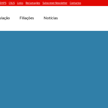
DHPS
CNJS
Links
Reclamações
Subscrever Newsletter
Contactos
slação
Filiações
Notícias