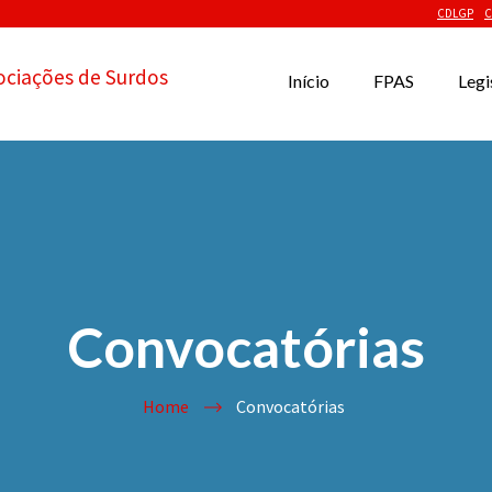
CDLGP
C
ociações de Surdos
Início
FPAS
Legi
Convocatórias
Home
Convocatórias