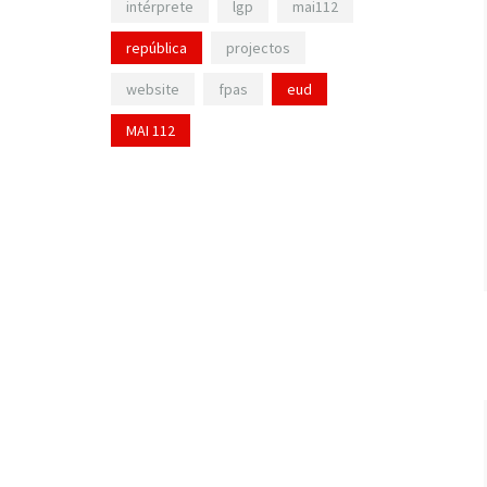
intérprete
lgp
mai112
república
projectos
website
fpas
eud
MAI 112