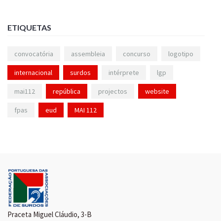
ETIQUETAS
convocatória
assembleia
concurso
logotipo
internacional
surdos
intérprete
lgp
mai112
república
projectos
website
fpas
eud
MAI 112
Praceta Miguel Cláudio, 3-B