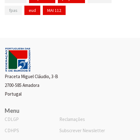
fpas
eud
MAI 112
Praceta Miguel Cláudio, 3-B
2700-585 Amadora
Portugal
Menu
CDLGP
Reclamações
CDHPS
Subscrever Newsletter