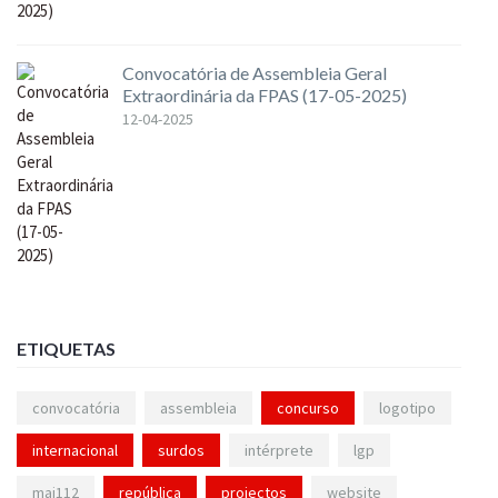
Convocatória de Assembleia Geral
Extraordinária da FPAS (17-05-2025)
12-04-2025
ETIQUETAS
convocatória
assembleia
concurso
logotipo
internacional
surdos
intérprete
lgp
mai112
república
projectos
website