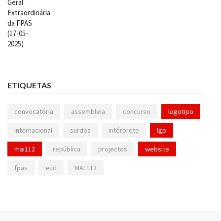
ETIQUETAS
convocatória
assembleia
concurso
logotipo
internacional
surdos
intérprete
lgp
mai112
república
projectos
website
fpas
eud
MAI 112