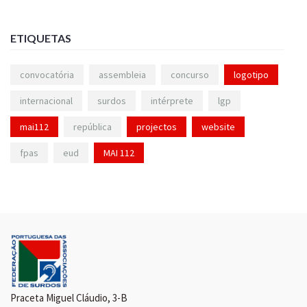
ETIQUETAS
convocatória
assembleia
concurso
logotipo
internacional
surdos
intérprete
lgp
mai112
república
projectos
website
fpas
eud
MAI 112
Praceta Miguel Cláudio, 3-B