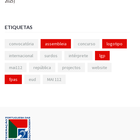
ETIQUETAS
convocatória
assembleia
concurso
logotipo
internacional
surdos
intérprete
lgp
mai112
república
projectos
website
fpas
eud
MAI 112