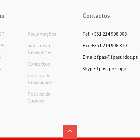
nu
Contactos
GP
Reclamações
Tel: +351 214 998 308
PS
Subscrever
Fax: +351 214 998 310
Newsletter
S
Email: fpas@fpasurdos.pt
Contactos
s
Skype: fpas_portugal
Política de
Privacidade
Política de
Cookies