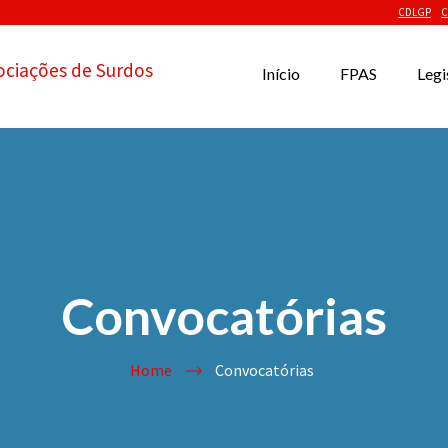
CDLGP
C
ociações de Surdos
Início
FPAS
Legi
Convocatórias
Home
Convocatórias