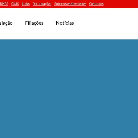
DHPS
CNJS
Links
Reclamações
Subscrever Newsletter
Contactos
slação
Filiações
Notícias