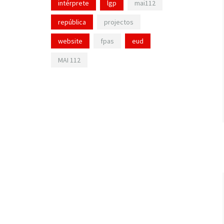
intérprete
lgp
mai112
república
projectos
website
fpas
eud
MAI 112