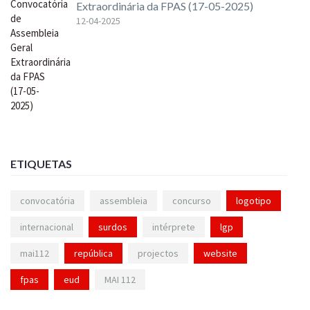
Extraordinária da FPAS (17-05-2025)
12-04-2025
ETIQUETAS
convocatória
assembleia
concurso
logotipo
internacional
surdos
intérprete
lgp
mai112
república
projectos
website
fpas
eud
MAI 112