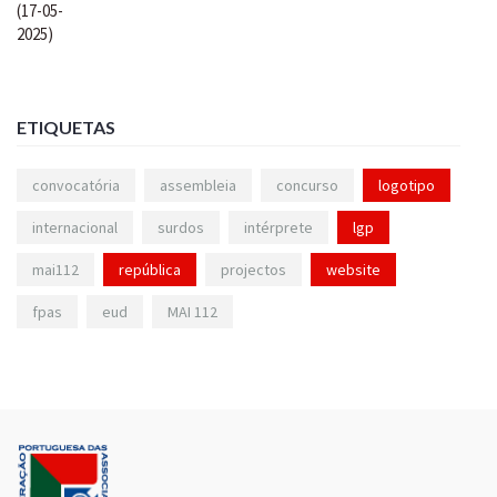
ETIQUETAS
convocatória
assembleia
concurso
logotipo
internacional
surdos
intérprete
lgp
mai112
república
projectos
website
fpas
eud
MAI 112