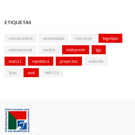
ETIQUETAS
convocatória
assembleia
concurso
logotipo
internacional
surdos
intérprete
lgp
mai112
república
projectos
website
fpas
eud
MAI 112