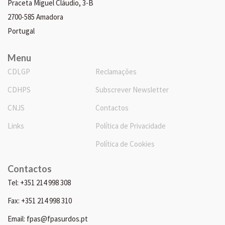
Praceta Miguel Cláudio, 3-B
2700-585 Amadora
Portugal
Menu
CDLGP
Reclamações
CDHPS
Subscrever Newsletter
CNJS
Contactos
Links
Política de Privacidade
Política de Cookies
Contactos
Tel: +351 214 998 308
Fax: +351 214 998 310
Email: fpas@fpasurdos.pt