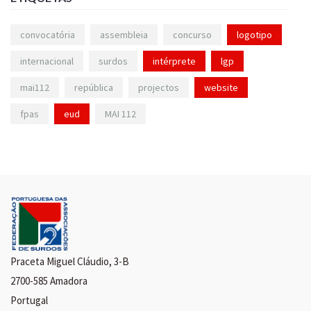
convocatória
assembleia
concurso
logotipo
internacional
surdos
intérprete
lgp
mai112
república
projectos
website
fpas
eud
MAI 112
Praceta Miguel Cláudio, 3-B
2700-585 Amadora
Portugal