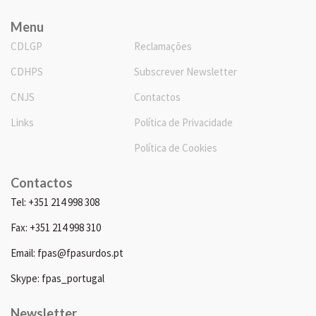
Menu
CDLGP
Reclamações
CDHPS
Subscrever Newsletter
CNJS
Contactos
Links
Política de Privacidade
Política de Cookies
Contactos
Tel: +351 214 998 308
Fax: +351 214 998 310
Email: fpas@fpasurdos.pt
Skype: fpas_portugal
Newsletter