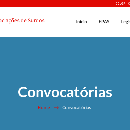
CDLGP
C
ociações de Surdos
Início
FPAS
Legi
Convocatórias
Home
Convocatórias