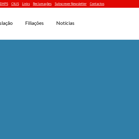
DHPS
CNJS
Links
Reclamações
Subscrever Newsletter
Contactos
slação
Filiações
Notícias