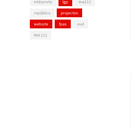
intérprete
lgp
mai112
república
projectos
website
fpas
eud
MAI 112