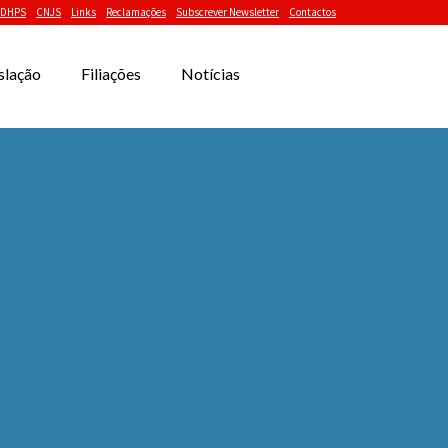
DHPS
CNJS
Links
Reclamações
Subscrever Newsletter
Contactos
slação
Filiações
Notícias