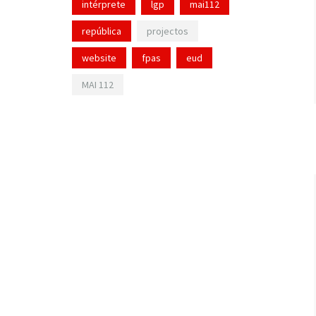
intérprete
lgp
mai112
república
projectos
website
fpas
eud
MAI 112