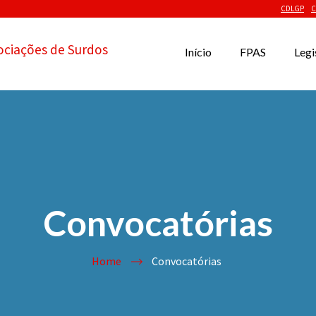
CDLGP
C
ociações de Surdos
Início
FPAS
Legi
Convocatórias
Home
Convocatórias