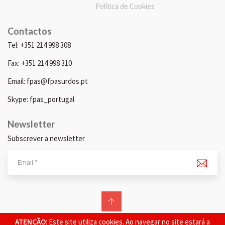
Política de Cookies
Contactos
Tel: +351 214 998 308
Fax: +351 214 998 310
Email: fpas@fpasurdos.pt
Skype: fpas_portugal
Newsletter
Subscrever a newsletter
© 2026 FPAS. Todos os direitos reservados.
ATENÇÃO
: Este site utiliza cookies. Ao navegar no site estará a