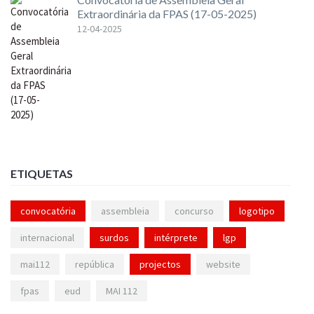
Extraordinária da FPAS (17-05-2025)
12-04-2025
ETIQUETAS
convocatória
assembleia
concurso
logotipo
internacional
surdos
intérprete
lgp
mai112
república
projectos
website
fpas
eud
MAI 112