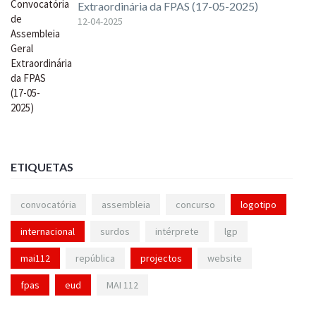
Extraordinária da FPAS (17-05-2025)
12-04-2025
ETIQUETAS
convocatória
assembleia
concurso
logotipo
internacional
surdos
intérprete
lgp
mai112
república
projectos
website
fpas
eud
MAI 112