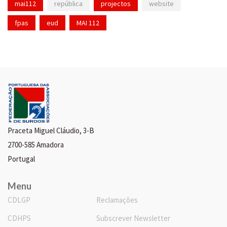
mai112
república
projectos
website
fpas
eud
MAI 112
Praceta Miguel Cláudio, 3-B
2700-585 Amadora
Portugal
Menu
CDLGP
Reclamações
CDHPS
Subscrever Newsletter