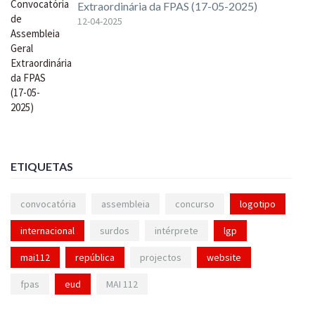
Extraordinária da FPAS (17-05-2025)
12-04-2025
ETIQUETAS
convocatória
assembleia
concurso
logotipo
internacional
surdos
intérprete
lgp
mai112
república
projectos
website
fpas
eud
MAI 112