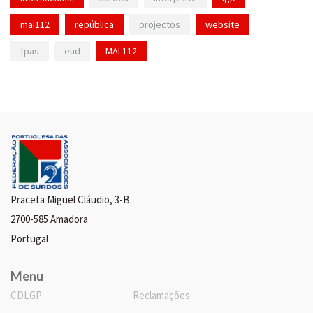
mai112
república
projectos
website
fpas
eud
MAI 112
Praceta Miguel Cláudio, 3-B
2700-585 Amadora
Portugal
Menu
CDLGP
Reclamações