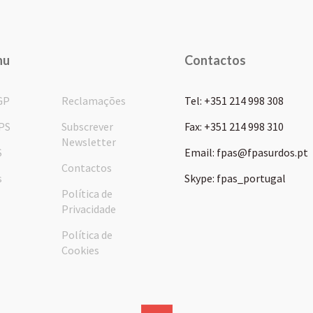
nu
Contactos
GP
Reclamações
Tel: +351 214 998 308
PS
Subscrever
Fax: +351 214 998 310
Newsletter
S
Email: fpas@fpasurdos.pt
Contactos
s
Skype: fpas_portugal
Política de
Privacidade
Política de
Cookies