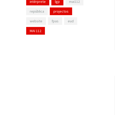
intérprete
lgp
mai112
república
projectos
website
fpas
eud
MAI 112