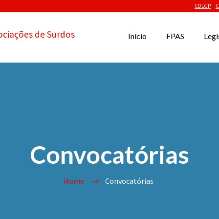
CDLGP
C
ociações de Surdos
Início
FPAS
Legi
Convocatórias
Home
Convocatórias