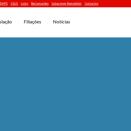
DHPS
CNJS
Links
Reclamações
Subscrever Newsletter
Contactos
slação
Filiações
Notícias