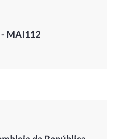
P - MAI112
embleia da República