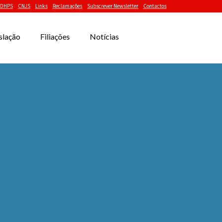
DHPS
CNJS
Links
Reclamações
Subscrever Newsletter
Contactos
slação
Filiações
Notícias