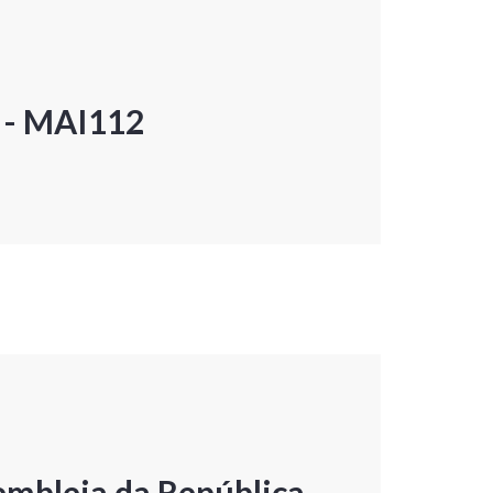
P - MAI112
embleia da República