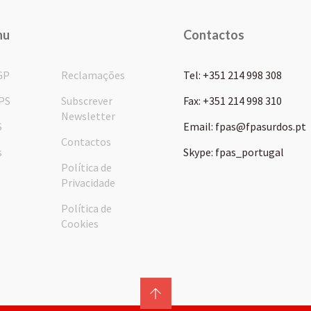
nu
Contactos
GP
Reclamações
Tel: +351 214 998 308
PS
Subscrever
Fax: +351 214 998 310
Newsletter
S
Email: fpas@fpasurdos.pt
Contactos
s
Skype: fpas_portugal
Política de
Privacidade
Política de
Cookies