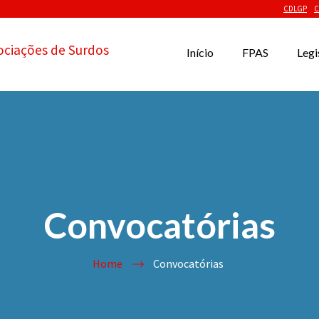
CDLGP
C
ociações de Surdos
Início
FPAS
Legi
Convocatórias
Home
Convocatórias