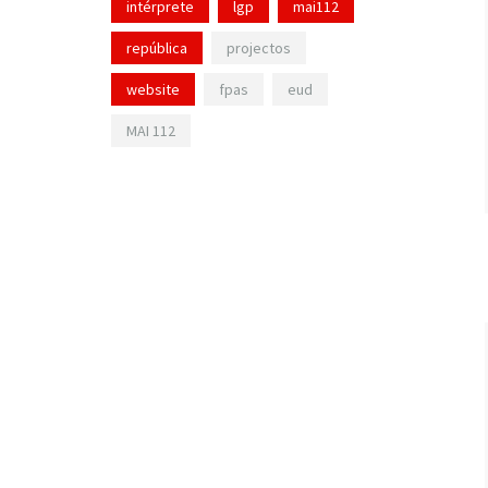
intérprete
lgp
mai112
república
projectos
website
fpas
eud
MAI 112