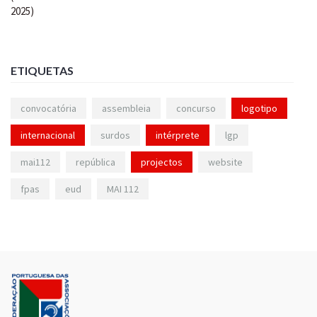
ETIQUETAS
convocatória
assembleia
concurso
logotipo
internacional
surdos
intérprete
lgp
mai112
república
projectos
website
fpas
eud
MAI 112