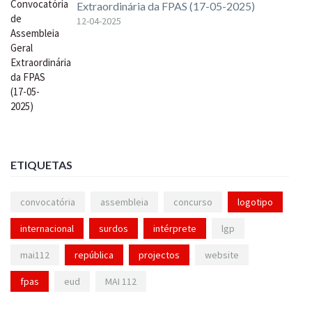
Extraordinária da FPAS (17-05-2025)
12-04-2025
ETIQUETAS
convocatória
assembleia
concurso
logotipo
internacional
surdos
intérprete
lgp
mai112
república
projectos
website
fpas
eud
MAI 112