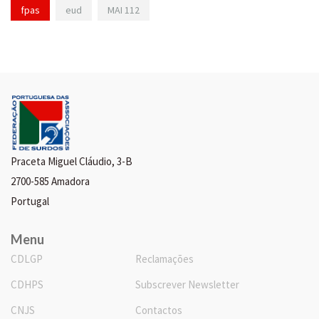
fpas
eud
MAI 112
Praceta Miguel Cláudio, 3-B
2700-585 Amadora
Portugal
Menu
CDLGP
Reclamações
CDHPS
Subscrever Newsletter
CNJS
Contactos