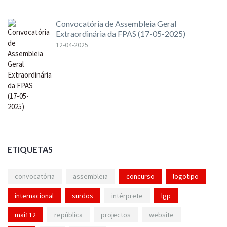
Convocatória de Assembleia Geral
Extraordinária da FPAS (17-05-2025)
12-04-2025
ETIQUETAS
convocatória
assembleia
concurso
logotipo
internacional
surdos
intérprete
lgp
mai112
república
projectos
website