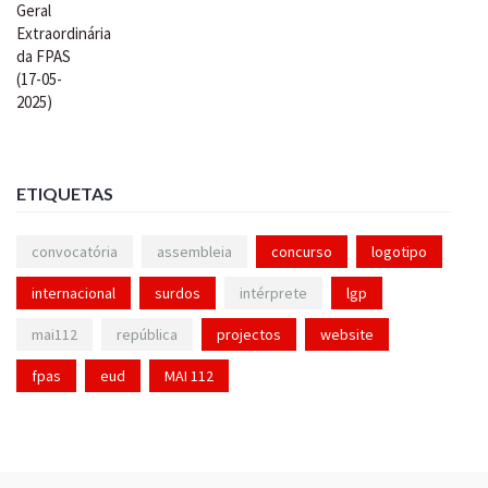
ETIQUETAS
convocatória
assembleia
concurso
logotipo
internacional
surdos
intérprete
lgp
mai112
república
projectos
website
fpas
eud
MAI 112