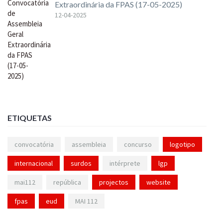
Extraordinária da FPAS (17-05-2025)
12-04-2025
ETIQUETAS
convocatória
assembleia
concurso
logotipo
internacional
surdos
intérprete
lgp
mai112
república
projectos
website
fpas
eud
MAI 112