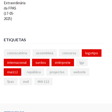
ETIQUETAS
convocatória
assembleia
concurso
logotipo
internacional
surdos
intérprete
lgp
mai112
república
projectos
website
fpas
eud
MAI 112