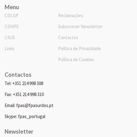
Menu
CDLGP
Reclamações
CDHPS
Subscrever Newsletter
CNJS
Contactos
Links
Política de Privacidade
Política de Cookies
Contactos
Tel: +351 214 998 308
Fax: +351 214 998 310
Email: fpas@fpasurdos.pt
Skype: fpas_portugal
Newsletter