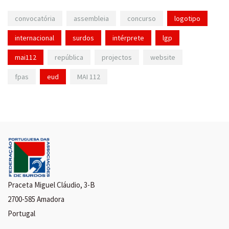
convocatória
assembleia
concurso
logotipo
internacional
surdos
intérprete
lgp
mai112
república
projectos
website
fpas
eud
MAI 112
Praceta Miguel Cláudio, 3-B
2700-585 Amadora
Portugal