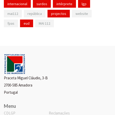
internacional
surdos
intérprete
lgp
mai112
república
projectos
website
fpas
eud
MAI 112
Praceta Miguel Cláudio, 3-B
2700-585 Amadora
Portugal
Menu
CDLGP
Reclamações