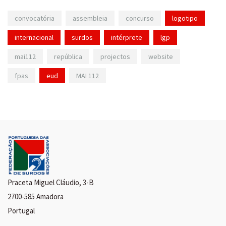
convocatória
assembleia
concurso
logotipo
internacional
surdos
intérprete
lgp
mai112
república
projectos
website
fpas
eud
MAI 112
Praceta Miguel Cláudio, 3-B
2700-585 Amadora
Portugal