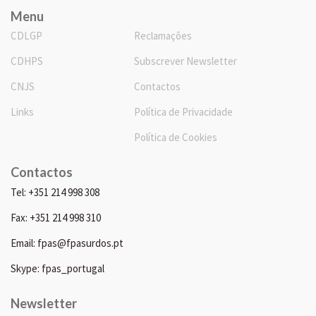
Menu
CDLGP
Reclamações
CDHPS
Subscrever Newsletter
CNJS
Contactos
Links
Política de Privacidade
Política de Cookies
Contactos
Tel: +351 214 998 308
Fax: +351 214 998 310
Email: fpas@fpasurdos.pt
Skype: fpas_portugal
Newsletter